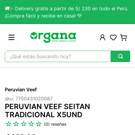
🚚✨ Delivery gratis a partir de S/ 230 en todo el Perú.
¡Compra fácil y recibe en casa! 💚
¿Qué estás buscando hoy?
TÉRMINOS MÁS BUSCADOS
1
.
omega 3
Peruvian Veef
2
.
citrato magnesio
sku
:
7750431020087
3
.
colageno
PERUVIAN VEEF SEITAN
4
.
lab nutrition
TRADICIONAL X5UND
5
.
kefir
☆
☆
☆
☆
☆
(
0
)
6
.
glicinato magnesio