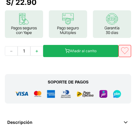
S/
22
.
90
7
.
magnesio
8
.
melena leon
9
.
stevia
10
.
proteina
－
＋
Añadir al carrito
Descripción