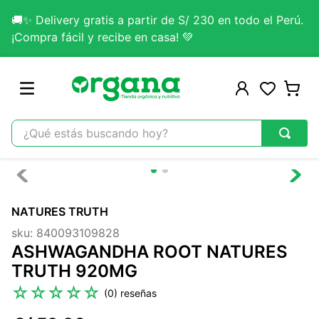
🚚✨ Delivery gratis a partir de S/ 230 en todo el Perú.
¡Compra fácil y recibe en casa! 💚
¿Qué estás buscando hoy?
TÉRMINOS MÁS BUSCADOS
1
.
omega 3
NATURES TRUTH
2
.
citrato magnesio
sku
:
840093109828
3
.
colageno
ASHWAGANDHA ROOT NATURES
4
.
kefir
TRUTH 920MG
5
.
glicinato magnesio
☆
☆
☆
☆
☆
(
0
)
6
.
melena leon