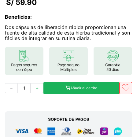
S/
59
.
90
7
.
magnesio
Beneficios
:
8
.
stevia
Dos cápsulas de liberación rápida proporcionan una
9
.
ashwagandha
fuente de alta calidad de esta hierba tradicional y son
fáciles de integrar en su rutina diaria.
10
.
clorofila
－
＋
Añadir al carrito