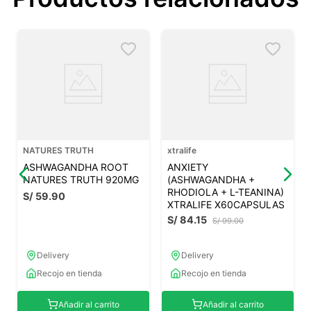
NATURES TRUTH
xtralife
ASHWAGANDHA ROOT
ANXIETY
NATURES TRUTH 920MG
(ASHWAGANDHA +
RHODIOLA + L-TEANINA)
S/
59
.
90
XTRALIFE X60CAPSULAS
S/
84
.
15
S/
99
.
00
Delivery
Delivery
Recojo en tienda
Recojo en tienda
Añadir al carrito
Añadir al carrito