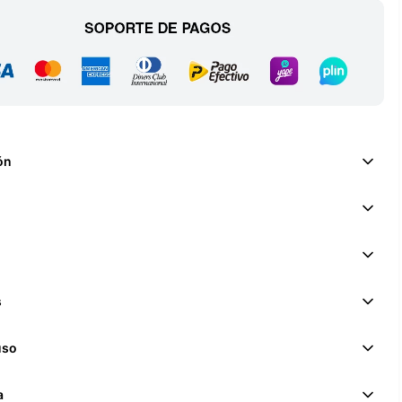
ón
s
uso
a