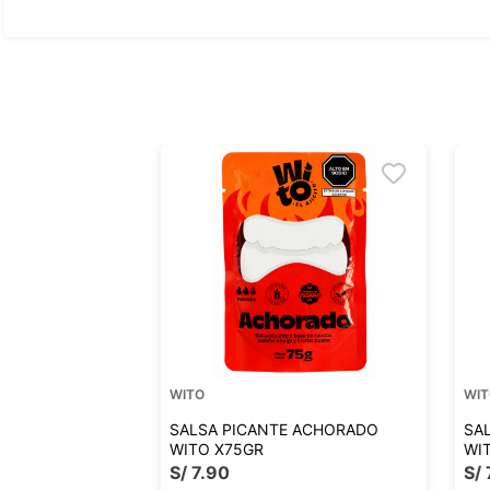
WITO
WI
SALSA PICANTE ACHORADO
SA
WITO X75GR
WI
S/
7
.
90
S/