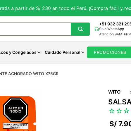
ratis a partir de S/ 230 en todo el Perú. ¡Compra fácil y rec
+51 932 321 29
Solo WhatsApp
Atención 9AM-6P
scos y Congelados
Cuidado Personal
PROMOCIONES
ANTE ACHORADO WITO X75GR
getales
iales
Aguaje
Magnesio
Avenas Organicas
Panes Veganos
Pastas Dentales
tes
rales
porales
Curcuma
Potasio
Avenas Sin gluten
Panes Keto
Jabones
WITO
 y Sueño
ncionales
Solar
Maca Negra
Zinc
Avenas Funcionales
Otros Panes
Desodorantes
SALSA
Maca Roja
Calcio
Ver todo
Ver todo
Cuidado Femenino
☆
☆
☆
Moringa
Hierro
Ver todo
Cardo Mariano
Selenio
S/
7
.
9
Otros
Otros