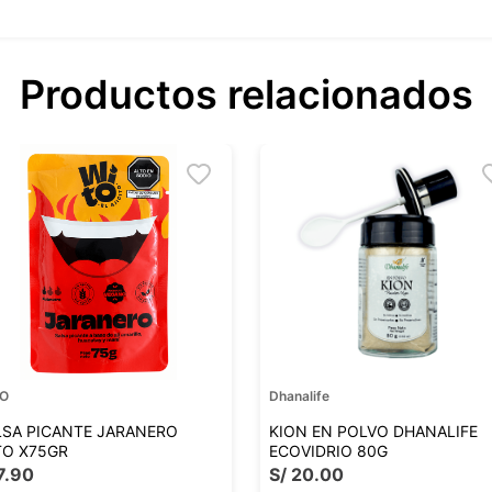
Productos relacionados
TO
Dhanalife
LSA PICANTE JARANERO
KION EN POLVO DHANALIFE
TO X75GR
ECOVIDRIO 80G
7
.
90
S/
20
.
00