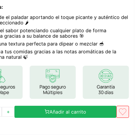
Frutos Secos
s
:
Frutos Deshidratados
de el paladar aportando el toque picante y auténtico del
Ver todo
eccionado 🌶️
 el sabor potenciando cualquier plato de forma
a gracias a su balance de sabores 🎯
una textura perfecta para dipear o mezclar 🥣
ca tus comidas gracias a las notas aromáticas de la
na natural 🍃
Mieles
Mermeladas
Ver todo
Barritas Proteicas
Barritas Energeticas
Añadir al carrito
＋
Barritas Veganas
Barritas Naturales
Ver todo