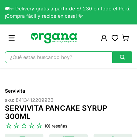
🚚✨ Delivery gratis a partir de S/ 230 en todo el Perú.
¡Compra fácil y recibe en casa! 💚
¿Qué estás buscando hoy?
TÉRMINOS MÁS BUSCADOS
1
.
omega 3
Servivita
2
.
citrato magnesio
sku
:
8413412209923
3
.
colageno
SERVIVITA PANCAKE SYRUP
4
.
kefir
300ML
5
.
glicinato magnesio
☆
☆
☆
☆
☆
(
0
)
6
.
melena leon