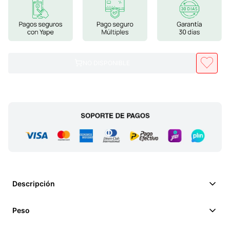
7
.
lab nutrition
8
.
magnesio
9
.
stevia
NO DISPONIBLE
10
.
proteina
Descripción
Peso