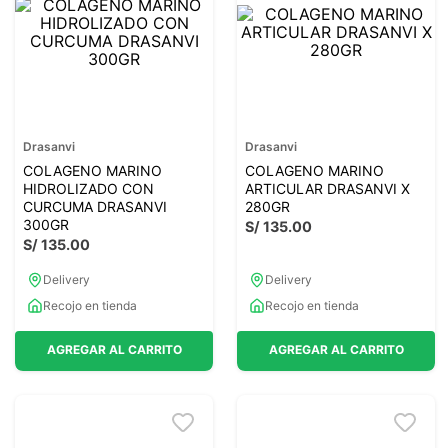
7
.
glicinato magnesio
8
.
magnesio
9
.
melena leon
10
.
proteina
Drasanvi
Drasanvi
COLAGENO MARINO
COLAGENO MARINO
HIDROLIZADO CON
ARTICULAR DRASANVI X
CURCUMA DRASANVI
280GR
300GR
S/
135
.
00
S/
135
.
00
Delivery
Delivery
Recojo en tienda
Recojo en tienda
AGREGAR AL CARRITO
AGREGAR AL CARRITO