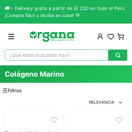
🚚✨ Delivery gratis a partir de S/ 230 en todo el Perú.
¡Compra fácil y recibe en casa! 💚
¿Qué estás buscando hoy?
TÉRMINOS MÁS BUSCADOS
Colágeno Marino
1
.
omega 3
2
.
citrato magnesio
3
.
colageno
RELEVANCIA
4
.
kefir
5
.
lab nutrition
6
.
stevia