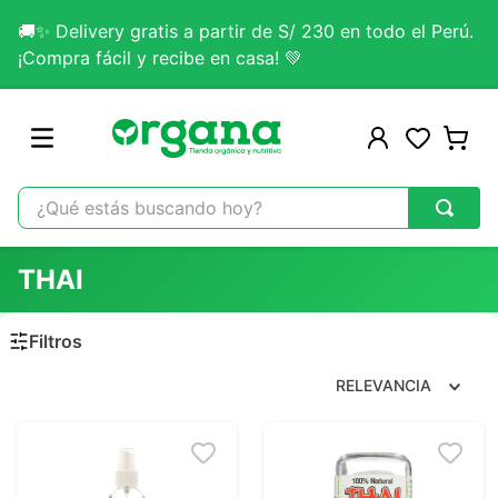
🚚✨ Delivery gratis a partir de S/ 230 en todo el Perú.
¡Compra fácil y recibe en casa! 💚
¿Qué estás buscando hoy?
TÉRMINOS MÁS BUSCADOS
THAI
1
.
omega 3
2
.
citrato magnesio
3
.
colageno
RELEVANCIA
4
.
kefir
5
.
glicinato magnesio
6
.
melena leon