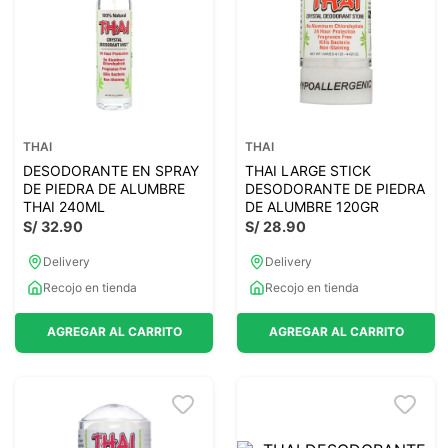
7
.
magnesio
8
.
stevia
9
.
ashwagandha
10
.
clorofila
THAI
THAI
DESODORANTE EN SPRAY
THAI LARGE STICK
DE PIEDRA DE ALUMBRE
DESODORANTE DE PIEDRA
THAI 240ML
DE ALUMBRE 120GR
S/
32
.
90
S/
28
.
90
Delivery
Delivery
Recojo en tienda
Recojo en tienda
AGREGAR AL CARRITO
AGREGAR AL CARRITO