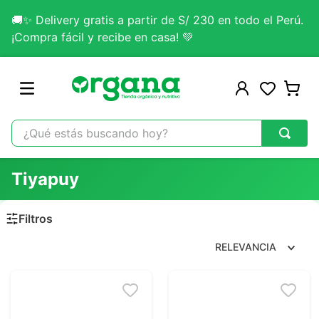
🚚✨ Delivery gratis a partir de S/ 230 en todo el Perú.
¡Compra fácil y recibe en casa! 💚
¿Qué estás buscando hoy?
TÉRMINOS MÁS BUSCADOS
Tiyapuy
1
.
omega 3
2
.
citrato magnesio
3
.
colageno
RELEVANCIA
4
.
kefir
5
.
glicinato magnesio
6
.
melena leon