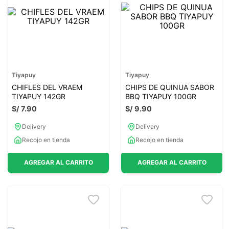
7
.
magnesio
8
.
stevia
9
.
ashwagandha
10
.
clorofila
Tiyapuy
Tiyapuy
CHIFLES DEL VRAEM
CHIPS DE QUINUA SABOR
TIYAPUY 142GR
BBQ TIYAPUY 100GR
S/
7
.
90
S/
9
.
90
Delivery
Delivery
Recojo en tienda
Recojo en tienda
AGREGAR AL CARRITO
AGREGAR AL CARRITO