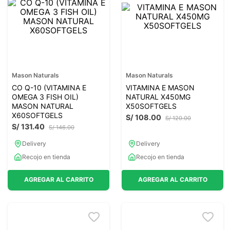
7
.
lab nutrition
8
.
magnesio
9
.
stevia
10
.
proteina
Mason Naturals
Mason Naturals
CO Q-10 (VITAMINA E
VITAMINA E MASON
OMEGA 3 FISH OIL)
NATURAL X450MG
MASON NATURAL
X50SOFTGELS
X60SOFTGELS
S/
108
.
00
S/
120
.
00
S/
131
.
40
S/
146
.
00
Delivery
Delivery
Recojo en tienda
Recojo en tienda
AGREGAR AL CARRITO
AGREGAR AL CARRITO