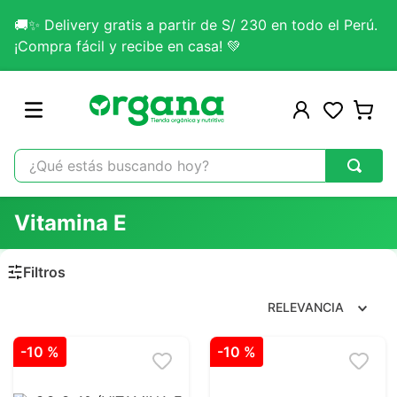
🚚✨ Delivery gratis a partir de S/ 230 en todo el Perú.
¡Compra fácil y recibe en casa! 💚
¿Qué estás buscando hoy?
TÉRMINOS MÁS BUSCADOS
Vitamina E
1
.
omega 3
2
.
citrato magnesio
3
.
colageno
RELEVANCIA
4
.
kefir
-
10 %
-
10 %
5
.
glicinato magnesio
6
.
melena leon