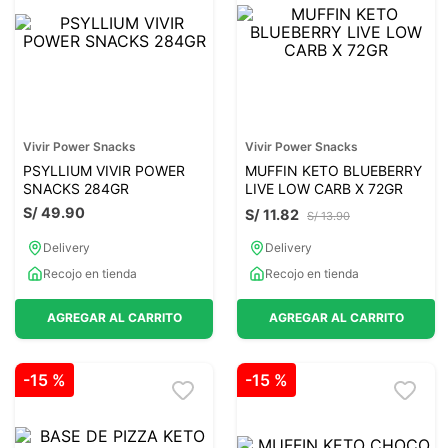
7
.
lab nutrition
8
.
magnesio
9
.
stevia
10
.
proteina
Vivir Power Snacks
Vivir Power Snacks
PSYLLIUM VIVIR POWER
MUFFIN KETO BLUEBERRY
SNACKS 284GR
LIVE LOW CARB X 72GR
S/
49
.
90
S/
11
.
82
S/
13
.
90
Delivery
Delivery
Recojo en tienda
Recojo en tienda
AGREGAR AL CARRITO
AGREGAR AL CARRITO
-
15 %
-
15 %