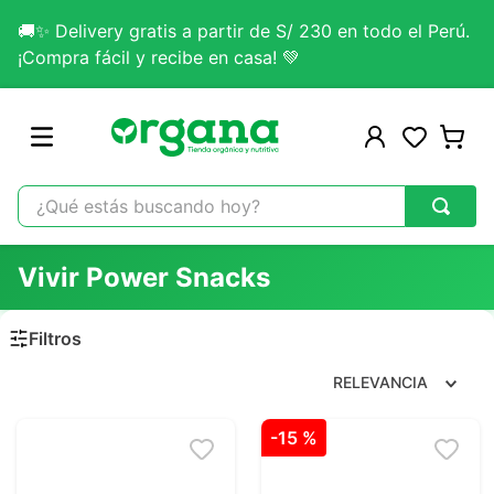
🚚✨ Delivery gratis a partir de S/ 230 en todo el Perú.
¡Compra fácil y recibe en casa! 💚
¿Qué estás buscando hoy?
TÉRMINOS MÁS BUSCADOS
Vivir Power Snacks
1
.
omega 3
2
.
citrato magnesio
3
.
colageno
RELEVANCIA
4
.
kefir
-
15 %
5
.
glicinato magnesio
6
.
melena leon