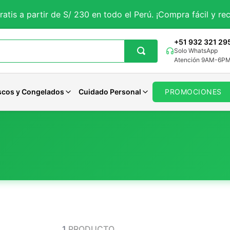
ratis a partir de S/ 230 en todo el Perú. ¡Compra fácil y rec
+51 932 321 29
Solo WhatsApp
Atención 9AM-6P
scos y Congelados
Cuidado Personal
PROMOCIONES
getales
iales
Aguaje
Magnesio
Avenas Organicas
Panes Veganos
Pastas Dentales
tes
rales
porales
Curcuma
Potasio
Avenas Sin gluten
Panes Keto
Jabones
 y Sueño
ncionales
Solar
Maca Negra
Zinc
Avenas Funcionales
Otros Panes
Desodorantes
Maca Roja
Calcio
Ver todo
Ver todo
Cuidado Femenino
Moringa
Hierro
Ver todo
Cardo Mariano
Selenio
Otros
Otros
1
PRODUCTO