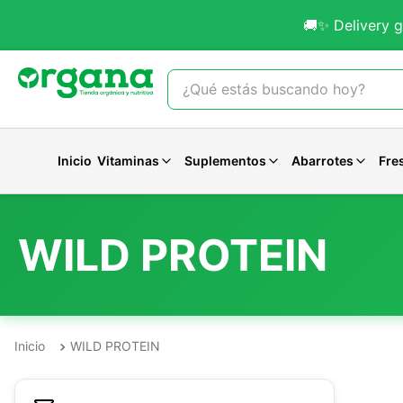
🚚✨ Delivery g
¿Qué estás buscando hoy?
TÉRMINOS MÁS BUSCADOS
1
.
omega 3
Inicio
Vitaminas
Suplementos
Abarrotes
Fre
2
.
citrato magnesio
3
.
colageno
WILD PROTEIN
Vitaminas B
Whey
Aceite de coco
Yogurt Probiotico
Aromaterapia
Omegas
Creatina
Arroz
Bebidas Ve
Cremas Fac
4
.
kefir
Vitamina C
Isolatada
Aceite De Oliva
Yogurt Griego
Aceites-Puros
Antioxidan
Glutamina
Pastas
Jugos Natu
Cremas Cor
5
.
glicinato magnesio
Vitamina D
Veganas
Aceites Especiales
Yogurt Liquido
Aceites Comestibles
Antiestres
L-Arginina
Ver todo
Bebidas Fu
Proteccion 
6
.
melena leon
Vitamina E
Barritas Proteicas
Vinagres
QUESOS
Aceites Topicos
Otros
Bcaa
Vinos
Ver todo
Multivitaminas
Otros
Quesos Veganos
Ver todo
Ver todo
Otros
Ver todo
7
.
magnesio
WILD PROTEIN
Ver todo
Otras Vitaminas
Ver todo
Ver todo
Ver todo
8
.
stevia
Ver todo