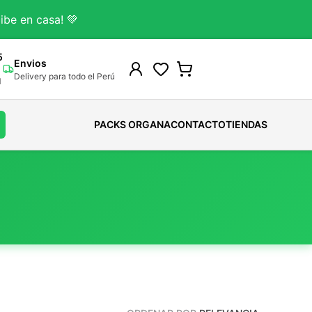
ibe en casa! 💚
5
Envios
Delivery para todo el Perú
M
PACKS ORGANA
CONTACTO
TIENDAS
Gomitas Para Adultos
Colágeno Bovino
Cafe
HUEVOS ORGANICOS
Shampoo
Gomitas Kids
Colageno Marino
Cacao
HUEVOS SALUDABLES
Acondicionador
Ver todo
Colagenos-Funcionales
Chocolates
Ver todo
Tintes-Naturales
Ver todo
Chocolate De taza
Tratamientos Capilares
Ver todo
Ver todo