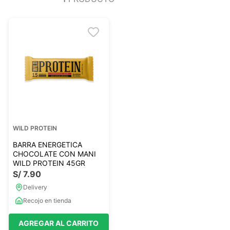
Ver todo
Ver todo
Sales
Condimentos
Monje
Salsas-Y-Aliños
Otros
Ver todo
Mantequillas-Veganas
urales
Otras Mantequillas
Papillas y pure
WILD PROTEIN
Ver todo
BARRA ENERGETICA
CHOCOLATE CON MANI
WILD PROTEIN 45GR
S/
7
.
90
Golosinas Saludables
Delivery
 Reposteria
Snack keto
Recojo en tienda
s
Snack Salados
Snack Dulces
AGREGAR AL CARRITO
Ver todo