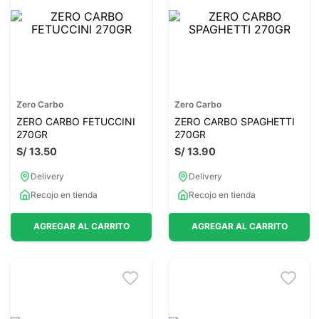
7
.
glicinato magnesio
8
.
magnesio
9
.
melena leon
10
.
proteina
Zero Carbo
Zero Carbo
ZERO CARBO FETUCCINI
ZERO CARBO SPAGHETTI
270GR
270GR
S/
13
.
50
S/
13
.
90
Delivery
Delivery
Recojo en tienda
Recojo en tienda
AGREGAR AL CARRITO
AGREGAR AL CARRITO