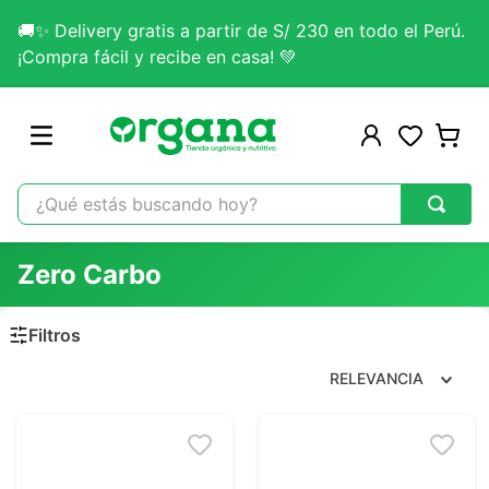
🚚✨ Delivery gratis a partir de S/ 230 en todo el Perú.
¡Compra fácil y recibe en casa! 💚
¿Qué estás buscando hoy?
TÉRMINOS MÁS BUSCADOS
Zero Carbo
1
.
omega 3
2
.
citrato magnesio
3
.
colageno
RELEVANCIA
4
.
kefir
5
.
lab nutrition
6
.
stevia