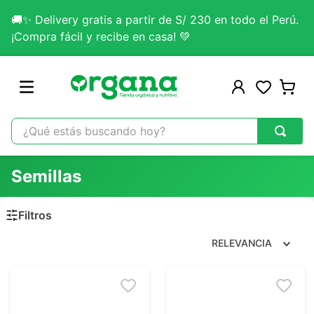
🚚✨ Delivery gratis a partir de S/ 230 en todo el Perú.
¡Compra fácil y recibe en casa! 💚
¿Qué estás buscando hoy?
TÉRMINOS MÁS BUSCADOS
Semillas
1
.
omega 3
2
.
citrato magnesio
3
.
lab nutrition
RELEVANCIA
4
.
colageno
5
.
kefir
6
.
glicinato magnesio