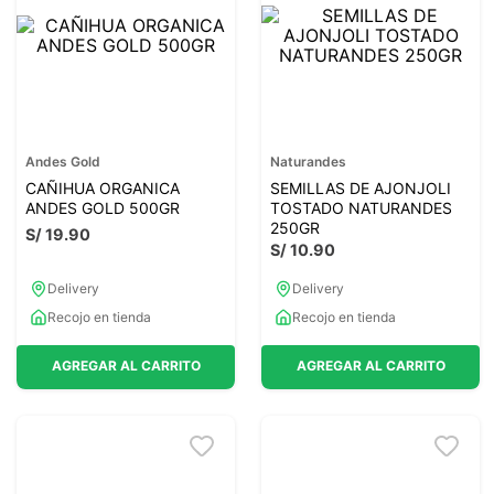
7
.
proteina
8
.
magnesio
9
.
melena leon
10
.
stevia
Andes Gold
Naturandes
CAÑIHUA ORGANICA
SEMILLAS DE AJONJOLI
ANDES GOLD 500GR
TOSTADO NATURANDES
250GR
S/
19
.
90
S/
10
.
90
Delivery
Delivery
Recojo en tienda
Recojo en tienda
AGREGAR AL CARRITO
AGREGAR AL CARRITO