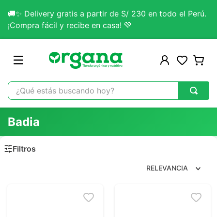
🚚✨ Delivery gratis a partir de S/ 230 en todo el Perú.
¡Compra fácil y recibe en casa! 💚
¿Qué estás buscando hoy?
TÉRMINOS MÁS BUSCADOS
Badia
1
.
omega 3
2
.
citrato magnesio
3
.
colageno
RELEVANCIA
4
.
kefir
5
.
lab nutrition
6
.
stevia