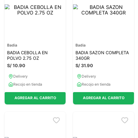
7
.
glicinato magnesio
8
.
magnesio
9
.
melena leon
10
.
proteina
Badia
Badia
BADIA CEBOLLA EN
BADIA SAZON COMPLETA
POLVO 2.75 OZ
340GR
S/
10
.
90
S/
31
.
90
Delivery
Delivery
Recojo en tienda
Recojo en tienda
AGREGAR AL CARRITO
AGREGAR AL CARRITO