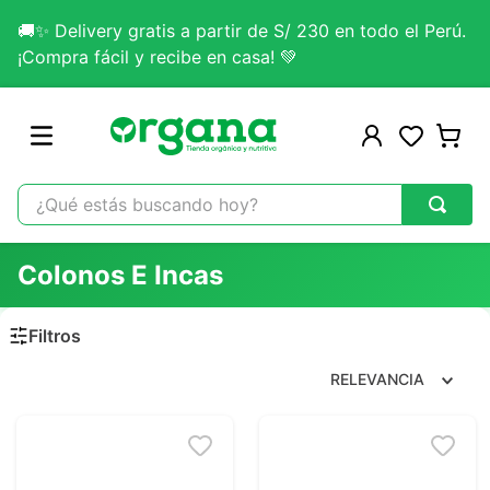
🚚✨ Delivery gratis a partir de S/ 230 en todo el Perú.
¡Compra fácil y recibe en casa! 💚
¿Qué estás buscando hoy?
TÉRMINOS MÁS BUSCADOS
Colonos E Incas
1
.
omega 3
2
.
citrato magnesio
3
.
colageno
RELEVANCIA
4
.
kefir
5
.
glicinato magnesio
6
.
melena leon