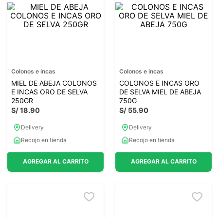
7
.
magnesio
8
.
stevia
9
.
ashwagandha
10
.
clorofila
Colonos e incas
Colonos e incas
MIEL DE ABEJA COLONOS
COLONOS E INCAS ORO
E INCAS ORO DE SELVA
DE SELVA MIEL DE ABEJA
250GR
750G
S/
18
.
90
S/
55
.
90
Delivery
Delivery
Recojo en tienda
Recojo en tienda
AGREGAR AL CARRITO
AGREGAR AL CARRITO