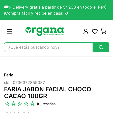
🚚✨ Delivery gratis a partir de S/ 230 en todo el Perú.
¡Compra fácil y recibe en casa! 💚
¿Qué estás buscando hoy?
TÉRMINOS MÁS BUSCADOS
1
.
omega 3
Faria
2
.
citrato magnesio
sku
:
0736372859037
3
.
colageno
FARIA JABON FACIAL CHOCO
4
.
kefir
CACAO 100GR
5
.
glicinato magnesio
☆
☆
☆
☆
☆
(
0
)
6
.
melena leon