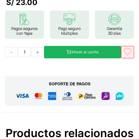
S/
23
.
00
7
.
magnesio
8
.
stevia
9
.
ashwagandha
10
.
clorofila
－
＋
Añadir al carrito
Productos relacionados