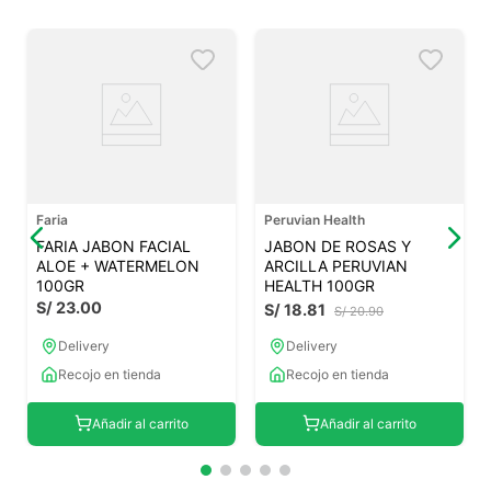
Faria
Peruvian Health
FARIA JABON FACIAL
JABON DE ROSAS Y
ALOE + WATERMELON
ARCILLA PERUVIAN
100GR
HEALTH 100GR
S/
23
.
00
S/
18
.
81
S/
20
.
90
Delivery
Delivery
Recojo en tienda
Recojo en tienda
Añadir al carrito
Añadir al carrito