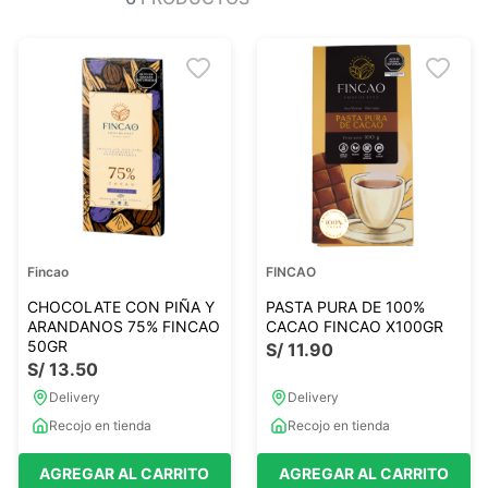
Ver todo
Ver todo
Sales
Condimentos
Monje
Salsas-Y-Aliños
Otros
Ver todo
Mantequillas-Veganas
urales
Otras Mantequillas
Papillas y pure
Fincao
FINCAO
Ver todo
CHOCOLATE CON PIÑA Y
PASTA PURA DE 100%
ARANDANOS 75% FINCAO
CACAO FINCAO X100GR
50GR
S/
11
.
90
S/
13
.
50
Golosinas Saludables
Delivery
Delivery
 Reposteria
Snack keto
Recojo en tienda
Recojo en tienda
s
Snack Salados
Snack Dulces
AGREGAR AL CARRITO
AGREGAR AL CARRITO
Ver todo