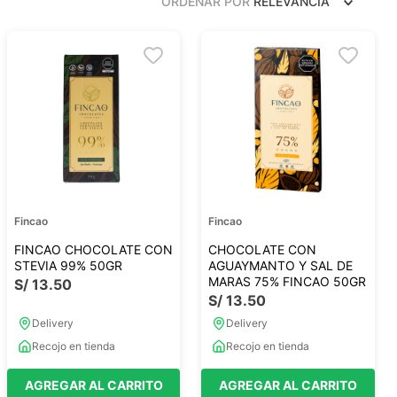
ORDENAR POR
RELEVANCIA
Frutos Secos
Frutos Deshidratados
Ver todo
Mieles
Mermeladas
Ver todo
Fincao
Fincao
FINCAO CHOCOLATE CON
CHOCOLATE CON
STEVIA 99% 50GR
AGUAYMANTO Y SAL DE
MARAS 75% FINCAO 50GR
S/
13
.
50
S/
13
.
50
Barritas Proteicas
Delivery
Delivery
Barritas Energeticas
Recojo en tienda
Recojo en tienda
Barritas Veganas
Barritas Naturales
AGREGAR AL CARRITO
AGREGAR AL CARRITO
Ver todo