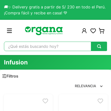
🚚✨ Delivery gratis a partir de S/ 230 en todo el Perú.
¡Compra fácil y recibe en casa! 💚
¿Qué estás buscando hoy?
TÉRMINOS MÁS BUSCADOS
Infusion
1
.
omega 3
2
.
citrato magnesio
3
.
colageno
RELEVANCIA
4
.
kefir
5
.
lab nutrition
6
.
stevia