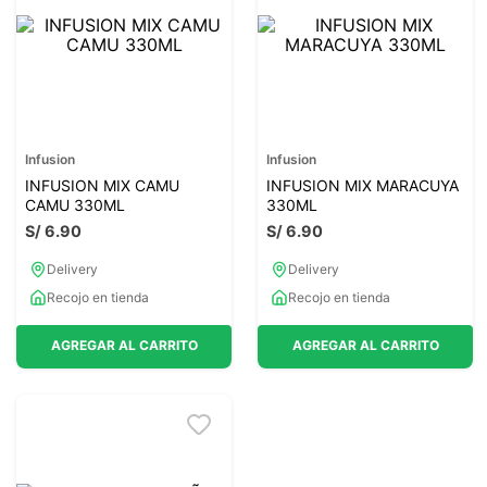
7
.
glicinato magnesio
8
.
magnesio
9
.
melena leon
10
.
proteina
Infusion
Infusion
INFUSION MIX CAMU
INFUSION MIX MARACUYA
CAMU 330ML
330ML
S/
6
.
90
S/
6
.
90
Delivery
Delivery
Recojo en tienda
Recojo en tienda
AGREGAR AL CARRITO
AGREGAR AL CARRITO