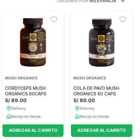
ORDENAR POR
RELEVANCIA
Frutos Secos
Frutos Deshidratados
Ver todo
Mieles
Mermeladas
Ver todo
MUSH ORGANICS
MUSH ORGANICS
CORDYCEPS MUSH
COLA DE PAVO MUSH
ORGANICS 60CAPS
ORGANICS 60 CAPS
S/
89
.
00
S/
89
.
00
Barritas Proteicas
Delivery
Delivery
Barritas Energeticas
Recojo en tienda
Recojo en tienda
Barritas Veganas
AGREGAR AL CARRITO
AGREGAR AL CARRITO
Barritas Naturales
Ver todo