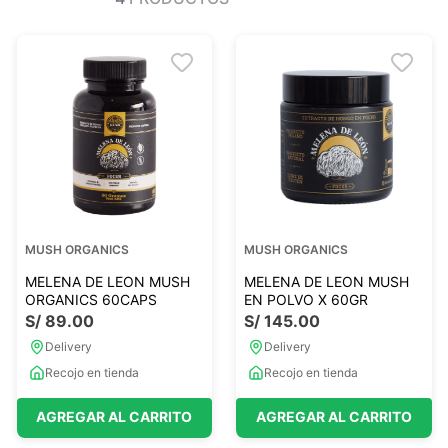
Ver todo
Ver todo
Sales
Condimentos
Monje
Salsas-Y-Aliños
Otros
Ver todo
Mantequillas-Veganas
urales
Otras Mantequillas
Papillas y pure
MUSH ORGANICS
MUSH ORGANICS
Ver todo
MELENA DE LEON MUSH
MELENA DE LEON MUSH
ORGANICS 60CAPS
EN POLVO X 60GR
S/
89
.
00
S/
145
.
00
Golosinas Saludables
Delivery
Delivery
 Reposteria
Snack keto
Recojo en tienda
Recojo en tienda
s
Snack Salados
AGREGAR AL CARRITO
AGREGAR AL CARRITO
Snack Dulces
Ver todo