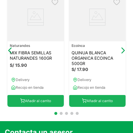
Naturandes
Ecoinca
MIX FIBRA SEMILLAS
QUINUA BLANCA
NATURANDES 160GR
ORGANICA ECOINCA
500GR
S/
15
.
90
S/
17
.
90
Delivery
Delivery
Recojo en tienda
Recojo en tienda
Añadir al carrito
Añadir al carrito
Contacta un asesor