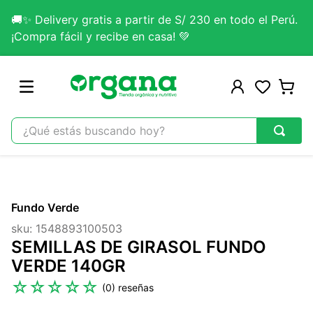
🚚✨ Delivery gratis a partir de S/ 230 en todo el Perú.
¡Compra fácil y recibe en casa! 💚
¿Qué estás buscando hoy?
TÉRMINOS MÁS BUSCADOS
1
.
omega 3
Fundo Verde
2
.
citrato magnesio
sku
:
1548893100503
3
.
lab nutrition
SEMILLAS DE GIRASOL FUNDO
4
.
colageno
VERDE 140GR
5
.
kefir
☆
☆
☆
☆
☆
(
0
)
6
.
glicinato magnesio