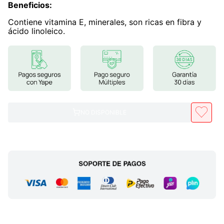
Beneficios
:
7
.
proteina
Contiene vitamina E, minerales, son ricas en fibra y
ácido linoleico.
8
.
magnesio
9
.
melena leon
10
.
stevia
NO DISPONIBLE