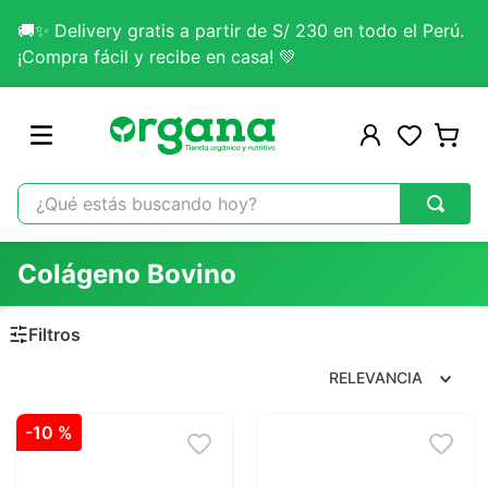
🚚✨ Delivery gratis a partir de S/ 230 en todo el Perú.
¡Compra fácil y recibe en casa! 💚
¿Qué estás buscando hoy?
TÉRMINOS MÁS BUSCADOS
Colágeno Bovino
1
.
omega 3
2
.
citrato magnesio
3
.
colageno
RELEVANCIA
4
.
lab nutrition
-
10 %
5
.
kefir
6
.
glicinato magnesio