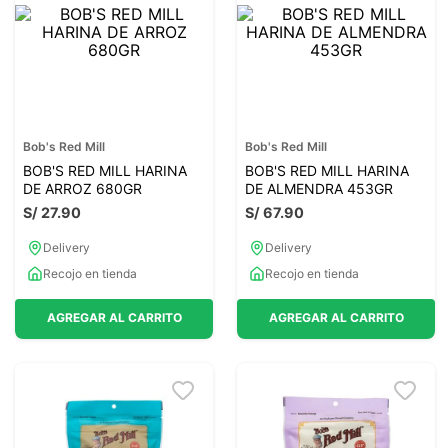
7
.
proteina
8
.
magnesio
9
.
melena leon
10
.
stevia
Bob's Red Mill
Bob's Red Mill
BOB'S RED MILL HARINA
BOB'S RED MILL HARINA
DE ARROZ 680GR
DE ALMENDRA 453GR
S/
27
.
90
S/
67
.
90
Delivery
Delivery
Recojo en tienda
Recojo en tienda
AGREGAR AL CARRITO
AGREGAR AL CARRITO