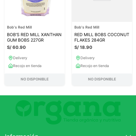
Bob's Red Mill
Bob's Red Mill
BOB'S RED MILL XANTHAN
RED MILL BOBS COCONUT
GUM BOBS 227GR
FLAKES 284GR
S/
60
.
90
S/
18
.
90
Delivery
Delivery
Recojo en tienda
Recojo en tienda
NO DISPONIBLE
NO DISPONIBLE