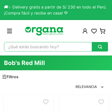
🚚✨ Delivery gratis a partir de S/ 230 en todo el Perú.
¡Compra fácil y recibe en casa! 💚
¿Qué estás buscando hoy?
TÉRMINOS MÁS BUSCADOS
Bob's Red Mill
1
.
omega 3
2
.
citrato magnesio
3
.
lab nutrition
RELEVANCIA
4
.
colageno
5
.
kefir
6
.
glicinato magnesio