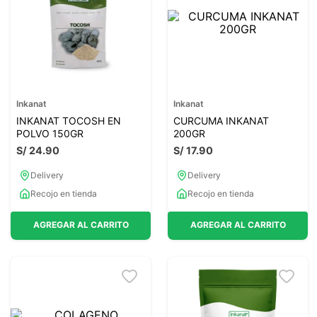
7
.
lab nutrition
8
.
magnesio
9
.
stevia
10
.
proteina
Inkanat
Inkanat
INKANAT TOCOSH EN
CURCUMA INKANAT
POLVO 150GR
200GR
S/
24
.
90
S/
17
.
90
Delivery
Delivery
Recojo en tienda
Recojo en tienda
AGREGAR AL CARRITO
AGREGAR AL CARRITO