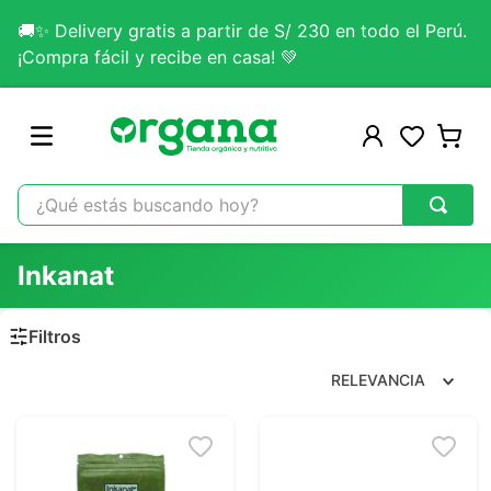
🚚✨ Delivery gratis a partir de S/ 230 en todo el Perú.
¡Compra fácil y recibe en casa! 💚
¿Qué estás buscando hoy?
TÉRMINOS MÁS BUSCADOS
Inkanat
1
.
omega 3
2
.
citrato magnesio
3
.
colageno
RELEVANCIA
4
.
kefir
5
.
glicinato magnesio
6
.
melena leon