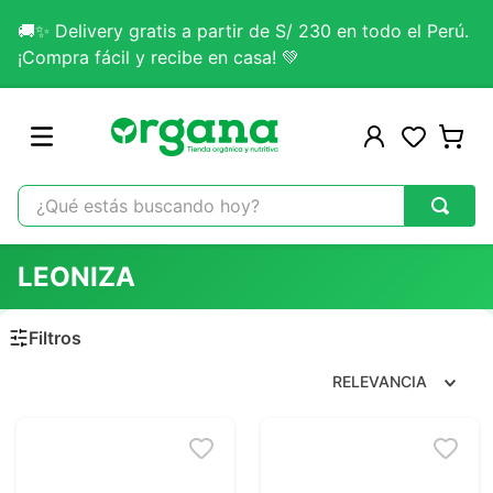
🚚✨ Delivery gratis a partir de S/ 230 en todo el Perú.
¡Compra fácil y recibe en casa! 💚
¿Qué estás buscando hoy?
TÉRMINOS MÁS BUSCADOS
LEONIZA
1
.
omega 3
2
.
citrato magnesio
3
.
colageno
RELEVANCIA
4
.
lab nutrition
5
.
kefir
6
.
glicinato magnesio