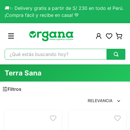
🚚✨ Delivery gratis a partir de S/ 230 en todo el Perú.
¡Compra fácil y recibe en casa! 💚
¿Qué estás buscando hoy?
TÉRMINOS MÁS BUSCADOS
Terra Sana
1
.
omega 3
2
.
citrato magnesio
3
.
colageno
RELEVANCIA
4
.
kefir
5
.
glicinato magnesio
6
.
melena leon