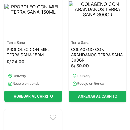
7
.
lab nutrition
8
.
magnesio
9
.
stevia
10
.
proteina
Terra Sana
Terra Sana
PROPOLEO CON MIEL
COLAGENO CON
TERRA SANA 150ML
ARANDANOS TERRA SANA
300GR
S/
24
.
00
S/
59
.
90
Delivery
Delivery
Recojo en tienda
Recojo en tienda
AGREGAR AL CARRITO
AGREGAR AL CARRITO