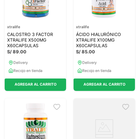
xtralife
xtralife
CALOSTRO 3 FACTOR
ÁCIDO HIALURÓNICO
XTRALIFE X500MG
XTRALIFE X100MG
X60CAPSULAS
X60CAPSULAS
S/
89
.
00
S/
85
.
00
Delivery
Delivery
Recojo en tienda
Recojo en tienda
AGREGAR AL CARRITO
AGREGAR AL CARRITO