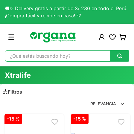
🚚✨ Delivery gratis a partir de S/ 230 en todo el Perú.
¡Compra fácil y recibe en casa! 💚
¿Qué estás buscando hoy?
TÉRMINOS MÁS BUSCADOS
Xtralife
1
.
omega 3
2
.
citrato magnesio
3
.
colageno
RELEVANCIA
4
.
kefir
-
15 %
-
15 %
5
.
lab nutrition
6
.
stevia