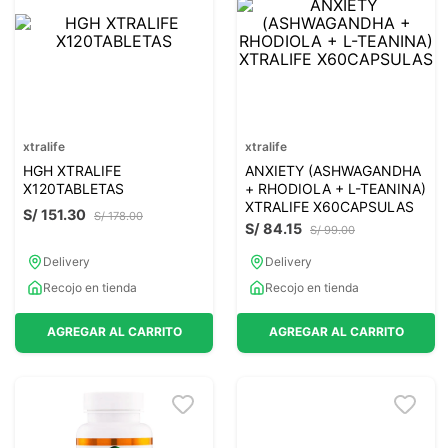
7
.
glicinato magnesio
8
.
magnesio
9
.
melena leon
10
.
proteina
xtralife
xtralife
HGH XTRALIFE
ANXIETY (ASHWAGANDHA
X120TABLETAS
+ RHODIOLA + L-TEANINA)
XTRALIFE X60CAPSULAS
S/
151
.
30
S/
178
.
00
S/
84
.
15
S/
99
.
00
Delivery
Delivery
Recojo en tienda
Recojo en tienda
AGREGAR AL CARRITO
AGREGAR AL CARRITO