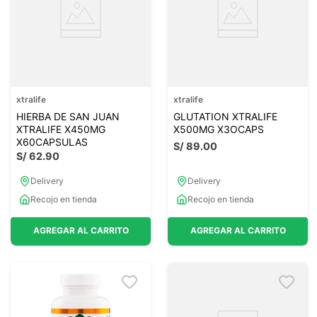
xtralife
xtralife
HIERBA DE SAN JUAN
GLUTATION XTRALIFE
XTRALIFE X450MG
X500MG X3OCAPS
X60CAPSULAS
S/
89
.
00
S/
62
.
90
Delivery
Delivery
Recojo en tienda
Recojo en tienda
AGREGAR AL CARRITO
AGREGAR AL CARRITO