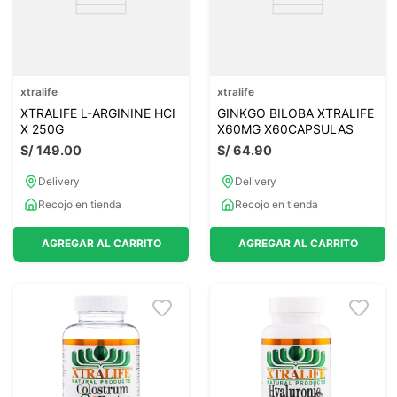
xtralife
xtralife
XTRALIFE L-ARGININE HCI
GINKGO BILOBA XTRALIFE
X 250G
X60MG X60CAPSULAS
S/
149
.
00
S/
64
.
90
Delivery
Delivery
Recojo en tienda
Recojo en tienda
AGREGAR AL CARRITO
AGREGAR AL CARRITO