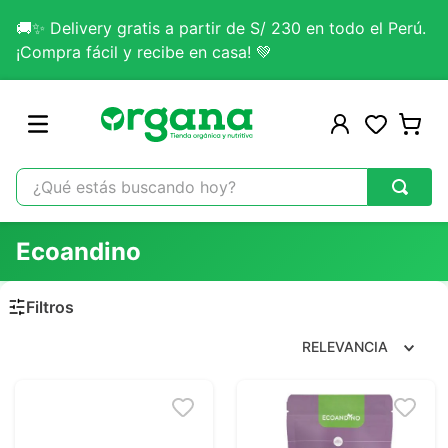
🚚✨ Delivery gratis a partir de S/ 230 en todo el Perú.
¡Compra fácil y recibe en casa! 💚
¿Qué estás buscando hoy?
TÉRMINOS MÁS BUSCADOS
Ecoandino
1
.
omega 3
2
.
citrato magnesio
3
.
lab nutrition
RELEVANCIA
4
.
colageno
5
.
kefir
6
.
glicinato magnesio