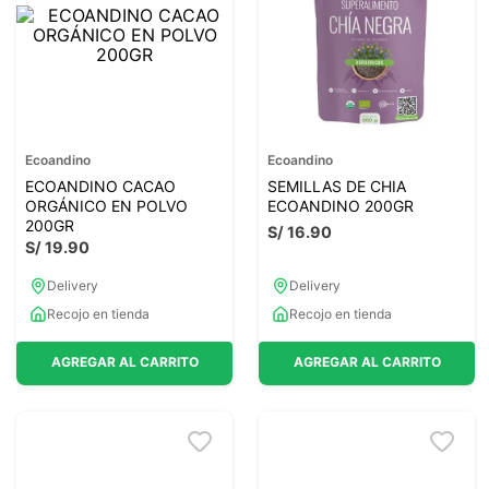
7
.
proteina
8
.
magnesio
9
.
melena leon
10
.
stevia
Ecoandino
Ecoandino
ECOANDINO CACAO
SEMILLAS DE CHIA
ORGÁNICO EN POLVO
ECOANDINO 200GR
200GR
S/
16
.
90
S/
19
.
90
Delivery
Delivery
Recojo en tienda
Recojo en tienda
AGREGAR AL CARRITO
AGREGAR AL CARRITO