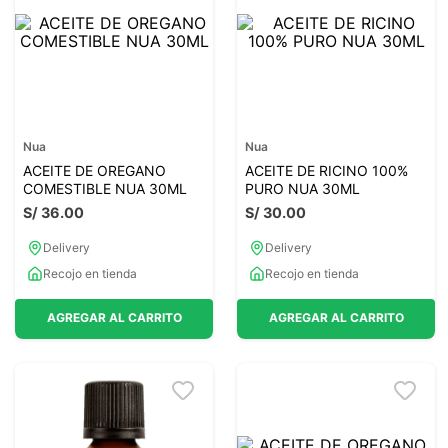
7
.
glicinato magnesio
8
.
magnesio
9
.
melena leon
10
.
proteina
Nua
Nua
ACEITE DE OREGANO
ACEITE DE RICINO 100%
COMESTIBLE NUA 30ML
PURO NUA 30ML
S/
36
.
00
S/
30
.
00
Delivery
Delivery
Recojo en tienda
Recojo en tienda
AGREGAR AL CARRITO
AGREGAR AL CARRITO