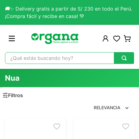
🚚✨ Delivery gratis a partir de S/ 230 en todo el Perú.
¡Compra fácil y recibe en casa! 💚
¿Qué estás buscando hoy?
TÉRMINOS MÁS BUSCADOS
Nua
1
.
omega 3
2
.
citrato magnesio
3
.
colageno
RELEVANCIA
4
.
kefir
5
.
lab nutrition
6
.
stevia