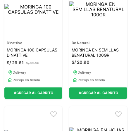
7
.
magnesio
8
.
melena leon
9
.
stevia
10
.
proteina
D'nattive
Be Natural
MORINGA 100 CAPSULAS
MORINGA EN SEMILLAS
D'NATTIVE
BENATURAL 100GR
S/
20
.
90
S/
29
.
61
S/
32
.
90
Delivery
Delivery
Recojo en tienda
Recojo en tienda
AGREGAR AL CARRITO
AGREGAR AL CARRITO